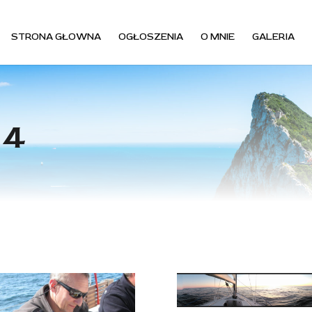
STRONA GŁOWNA
OGŁOSZENIA
O MNIE
GALERIA
14